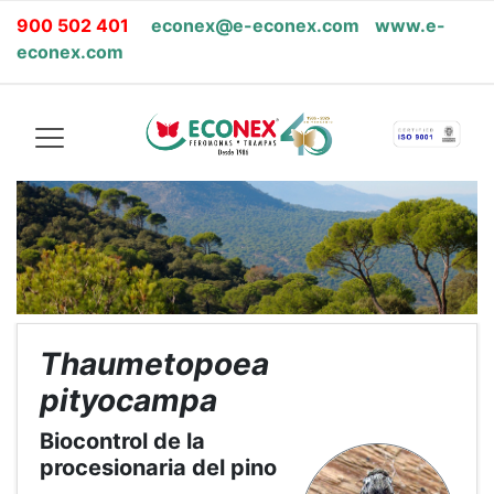
900 502 401
econex@e-econex.com
www.e-
econex.com
Thaumetopoea
pityocampa
Biocontrol de la
procesionaria del pino