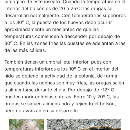
biológico de este insecto. Cuando la temperatura en el
interior del bolsón es de 20 a 25ºC las orugas se
desarrollan normalmente. Con temperaturas superiores
o
a los 30
C, la puesta de los huevos debe ocurrir
aproximadamente un mes antes de que las
temperaturas comiencen a descender por debajo de
o
30
C. En las zonas frías las puestas se adelantan a las
de las más cálidas.
También tienen un umbral letal inferior, pues con
o
temperaturas inferiores a los 10
C en el interior del
nido se detiene la actividad de la colonia, de forma
que cuando las noches son muy frías, las orugas salen
o
a alimentarse durante el día. Por debajo de -12
C
o
pueden morir colonias enteras. Entre 10 y 20
C, las
orugas se siguen alimentando y tejiendo el bolsón,
pero no avanzan en su desarrollo.